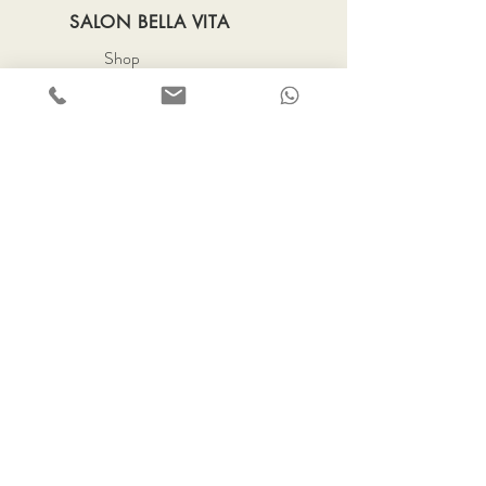
SALON BELLA VITA
Shop
Tarieven
Returns
Terms
info@salon-bellavita.nl
Nieuwe Oostdijk 34
Goedereede
Wil je graag een afspraak
maken? Stuur
dan een whatsapp bericht
of bel naar dit nummer:
+31 6 10 83 42 11