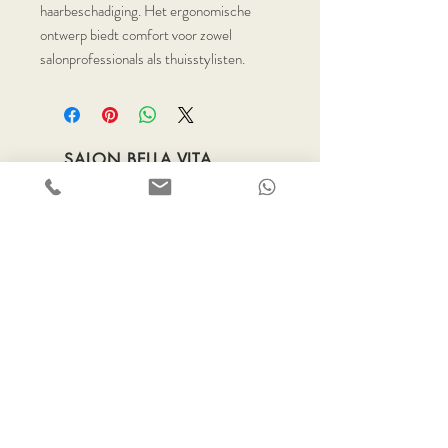
haarbeschadiging. Het ergonomische
ontwerp biedt comfort voor zowel
salonprofessionals als thuisstylisten.
SALON BELLA VITA
Shop
Tarieven
Returns
Terms
info@salon-bellavita.nl
Nieuwe Oostdijk 34
Goedereede
Wil je graag een afspraak
maken? Stuur