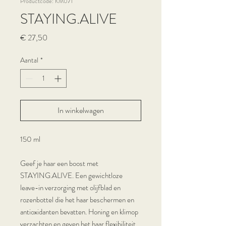
Productcode: KM071
STAYING.ALIVE
Prijs
€ 27,50
Aantal
*
In winkelwagen
150 ml
Geef je haar een boost met
STAYING.ALIVE. Een gewichtloze
leave-in verzorging met olijfblad en
rozenbottel die het haar beschermen en
antioxidanten bevatten. Honing en klimop
verzachten en geven het haar flexibiliteit.