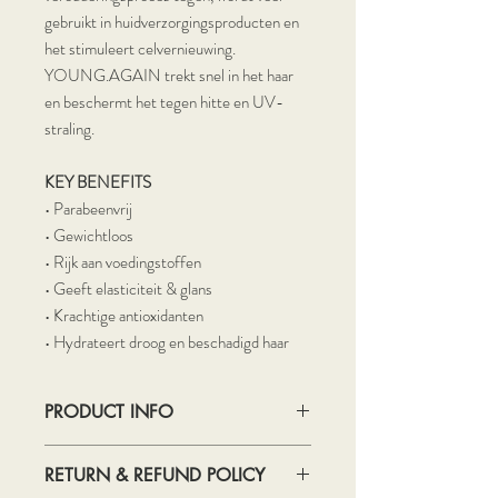
gebruikt in huidverzorgingsproducten en
het stimuleert celvernieuwing.
YOUNG.AGAIN trekt snel in het haar
en beschermt het tegen hitte en UV-
straling.
KEY BENEFITS
• Parabeenvrij
• Gewichtloos
• Rijk aan voedingstoffen
• Geeft elasticiteit & glans
• Krachtige antioxidanten
• Hydrateert droog en beschadigd haar
PRODUCT INFO
100 ml
RETURN & REFUND POLICY
Hydrateer, herstel en fris highlights, grijs-